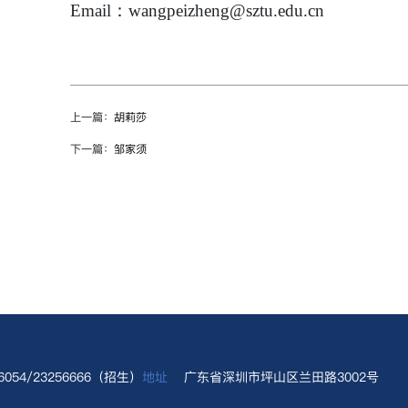
Email
：
wangpeizheng@sztu.edu.cn
上一篇：
胡莉莎
下一篇：
邹家须
56054/23256666（招生）
地址
广东省深圳市坪山区兰田路3002号