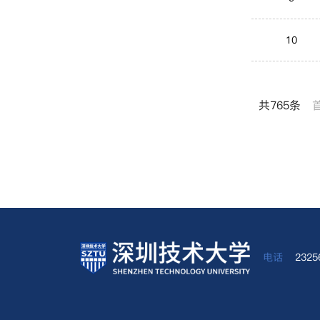
10
共765条
电话
232