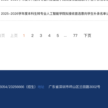
2025-2026学年度本科生转专业人工智能学院拟接收首选意向学生补录名单
首页
上页
1
2
3
4
5
77
下页
...
56054/23256666（招生）
地址
广东省深圳市坪山区兰田路3002号